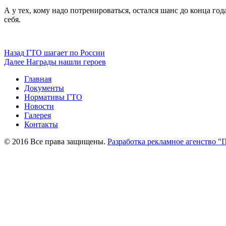
А у тех, кому надо потренироваться, остался шанс до конца го
себя.
Навигация
Предыдущая
Назад
ГТО шагает по России
запись:
Следующая
Далее
Награды нашли героев
по
запись:
Главная
записям
Документы
Нормативы ГТО
Новости
Галерея
Контакты
© 2016 Все права защищены.
Разработка рекламное агенство "