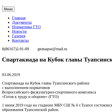
Меню
Главная
Документы
Нормативы ГТО
Новости
Галерея
Контакты
8(86167)2-91-09
gtotuapse@mail.ru
Перейти
Спартакиада на Кубок главы Туапсинск
к
содержимому
Опубликовано
03.06.2019
Спартакиада на Кубок главы Туапсинского района
с выполнением нормативов
Всероссийского физкультурно-спортивного комплекса
«Готов к труду и обороне» (ГТО)
1 июня 2019 года на стадионе МБУ СШ № 6 г.Туапсе состояли
образования Туапсинский район.