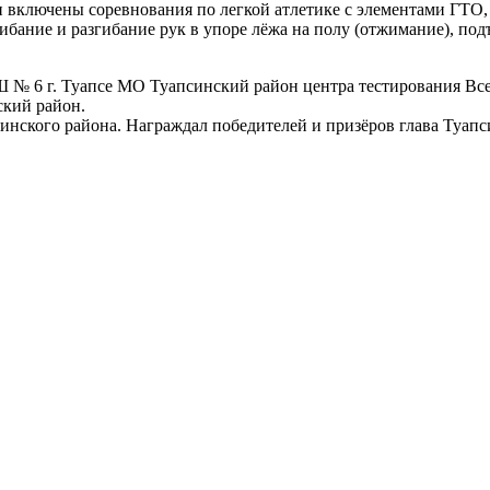
ключены соревнования по легкой атлетике с элементами ГТО, в 
гибание и разгибание рук в упоре лёжа на полу (отжимание), по
№ 6 г. Туапсе МО Туапсинский район центра тестирования Все
ский район.
нского района. Награждал победителей и призёров глава Туапс