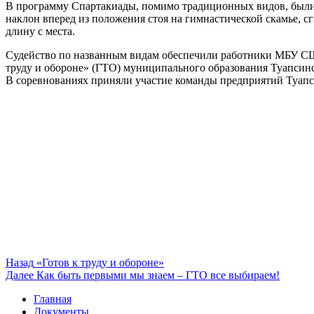
В программу Спартакиады, помимо традиционных видов, были в
наклон вперед из положения стоя на гимнастической скамье, с
длину с места.
Судейство по названным видам обеспечили работники МБУ СШ 
труду и обороне» (ГТО) муниципального образования Туапсин
В соревнованиях приняли участие команды предприятий Туапси
Навигация
Предыдущая
Назад
«Готов к труду и обороне»
запись:
Следующая
Далее
Как быть первыми мы знаем – ГТО все выбираем!
по
запись:
Главная
записям
Документы