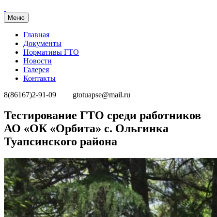
Меню
Главная
Документы
Нормативы ГТО
Новости
Галерея
Контакты
8(86167)2-91-09
gtotuapse@mail.ru
Перейти
Тестирование ГТО среди работников
к
АО «ОК «Орбита» с. Ольгинка
содержимому
Туапсинского района