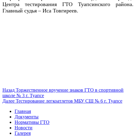
Центра тестирования ГТО Туапсинского района.
Главный судья – Иса Товгиреев.
Навигация
Предыдущая
Назад
Торжественное вручение знаков ГТО в спортивной
запись:
школе № 3 г. Туапсе
по
Следующая
Далее
Тестирование легкоатлетов МБУ СШ № 6 г. Туапсе
записям
запись:
Главная
Документы
Нормативы ГТО
Новости
Галерея