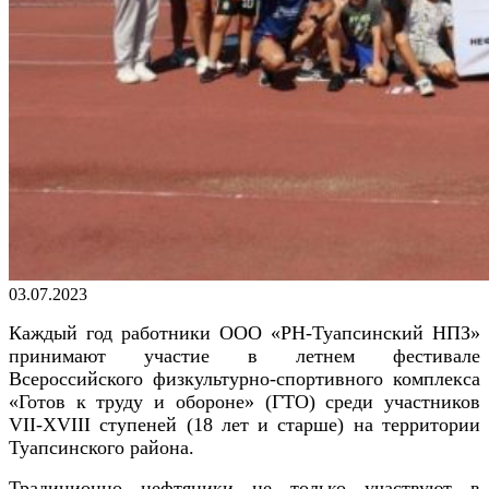
Опубликовано
03.07.2023
Каждый год работники
ООО «РН-Туапсинский НПЗ»
принимают участие в летнем фестивале
Всероссийского физкультурно-спортивного комплекса
«Готов к труду и обороне» (ГТО) среди участников
V
I
I-X
VII
I ступеней (18 лет и старше) на территории
Туапсинского района.
Традиционно нефтяники не только участвуют в