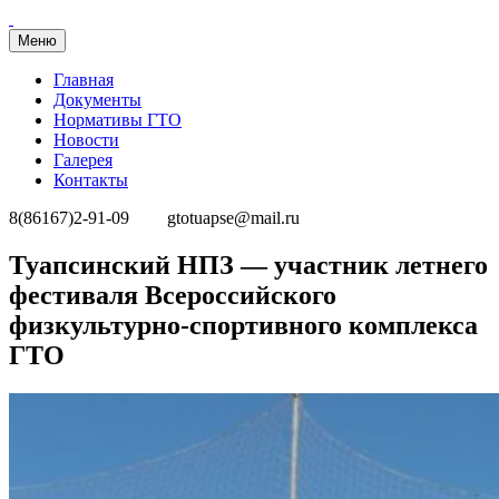
Меню
Главная
Документы
Нормативы ГТО
Новости
Галерея
Контакты
8(86167)2-91-09
gtotuapse@mail.ru
Перейти
Туапсинский НПЗ — участник летнего
к
фестиваля Всероссийского
содержимому
физкультурно-спортивного комплекса
ГТО