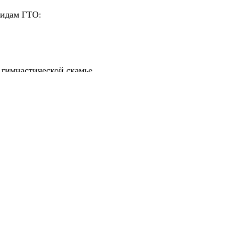
видам ГТО:
 гимнастической скамье.
те и занесены в базу данных ВФСК ГТО.
Командное перв
аммы.
огласно 100-очковой таблице оценки результатов вып
ии каната.
ем Сельских спортивных игр в части выполнения нормат
вляет всех участников и приглашает городские и сел