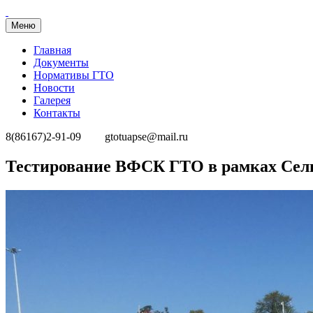
Меню
Главная
Документы
Нормативы ГТО
Новости
Галерея
Контакты
8(86167)2-91-09
gtotuapse@mail.ru
Перейти
Тестирование ВФСК ГТО в рамках Сел
к
содержимому