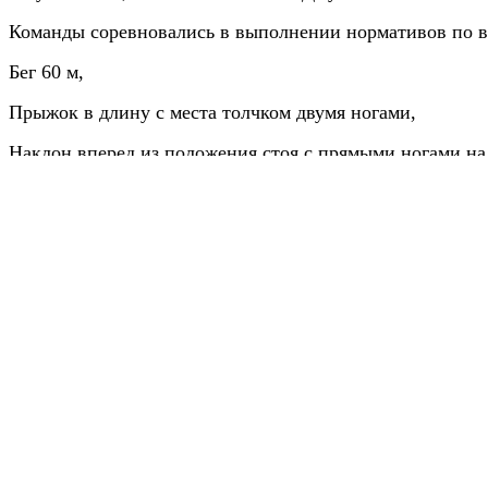
Команды соревновались в выполнении нормативов по 
Бег 60 м,
Прыжок
в длину с места
толчком двумя ногами
,
Наклон
вперед из положения стоя с прямыми ногами на
Результаты испытаний учитывались в командном зачё
участниками команды за выполнение всех видов прогр
Пока главная судейская коллегия подсчитывала очки
с
комплексной командной эстафете, а затем в перетягиван
В острой конкурентной борьбе призёрами и победител
3 место – Октябрьское сельское поселение,
2 место – Шаумянское сельское поселение,
1 место – Шепсинское сельское поселение.
Центр тестирования ГТО Туапсинского района поздра