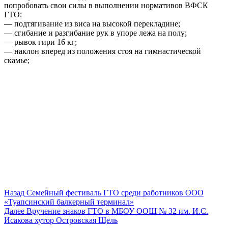
попробовать свои силы в выполнении нормативов ВФСК
ГТО:
— подтягивание из виса на высокой перекладине;
— сгибание и разгибание рук в упоре лежа на полу;
— рывок гири 16 кг;
— наклон вперед из положения стоя на гимнастической
скамье;
Навигация
Предыдущая
Назад
Семейный фестиваль ГТО среди работников ООО
запись:
«Туапсинский балкерный терминал»
по
Следующая
Далее
Вручение знаков ГТО в МБОУ ООШ № 32 им. И.С.
записям
запись:
Исакова хутор Островская Щель