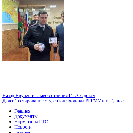
Навигация
Предыдущая
Назад
Вручение знаков отличия ГТО кадетам
запись:
Следующая
Далее
Тестирование студентов Филиала РГГМУ в г. Туапсе
по
запись:
Главная
записям
Документы
Нормативы ГТО
Новости
Галерея