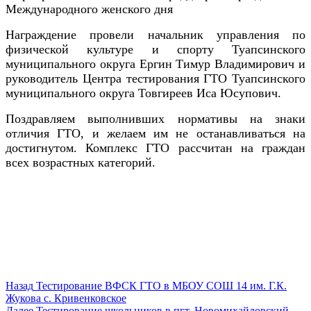
Международного женского дня
Награждение провели начальник управления по
физической культуре и спорту Туапсинского
муниципального округа Ергин Тимур Владимирович и
руководитель Центра тестирования ГТО Туапсинского
муниципального округа Товгиреев Иса Юсупович.
Поздравляем выполнивших нормативы на знаки
отличия ГТО, и желаем им не останавливаться на
достигнутом. Комплекс ГТО рассчитан на граждан
всех возрастных категорий.
Навигация
Предыдущая
Назад
Тестирование ВФСК ГТО в МБОУ СОШ 14 им. Г.К.
запись:
Жукова с. Кривенковское
по
Следующая
Далее
Тестирование школьников в пгт. Новомихайловский