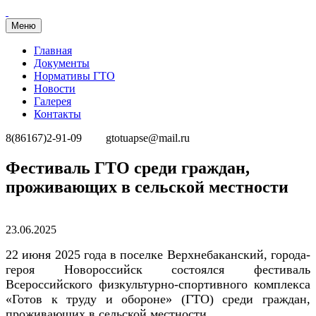
Меню
Главная
Документы
Нормативы ГТО
Новости
Галерея
Контакты
8(86167)2-91-09
gtotuapse@mail.ru
Перейти
Фестиваль ГТО среди граждан,
к
проживающих в сельской местности
содержимому
Опубликовано
23.06.2025
22 июня 2025 года в поселке Верхнебаканский, города-
героя Новороссийск состоялся фестиваль
Всероссийского физкультурно-спортивного комплекса
«Готов к труду и обороне» (ГТО) среди граждан,
проживающих в сельской местности.