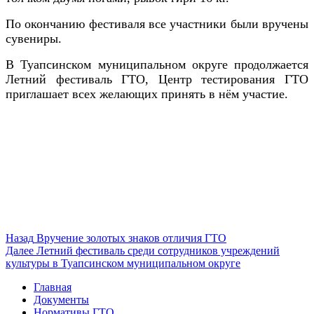
По окончанию фестиваля все участники были вручены
сувениры.
В Туапсинском муниципальном округе продолжается
Летний фестиваль ГТО, Центр тестирования ГТО
приглашает всех желающих принять в нём участие.
Навигация
Предыдущая
Назад
Вручение золотых знаков отличия ГТО
запись:
Следующая
Далее
Летний фестиваль среди сотрудников учреждений
по
запись:
культуры в Туапсинском муниципальном округе
записям
Главная
Документы
Нормативы ГТО