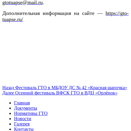
gtotuapse
@
mail
.
ru
.
Дополнительная информация на сайте —
https://gto-
tuapse.ru/
Навигация
Предыдущая
Назад
Фестиваль ГТО в МБДОУ ДС № 42 «Красная шапочка»
запись:
Следующая
Далее
Осенний фестиваль ВФСК ГТО в ВДЦ «Орлёнок»
по
запись:
Главная
записям
Документы
Нормативы ГТО
Новости
Галерея
Контакты