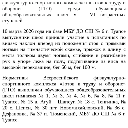
физкультурно-спортивного комплекса «Готов к труду и
обороне» (ГТО) среди обучающихся
общеобразовательных школ
V
–
VI
возрастных
ступеней.
10 марта 2026 года на базе МБУ ДО СШ № 6 г. Туапсе
выпускники школ приняли участие в испытаниях по
видам:
наклон
вперед из положения стоя с прямыми
ногами на гимнастической скамье, прыжок в длину с
места толчком двумя ногами,
сгибание и разгибание
рук в упоре лежа на полу, подтягивание из виса на
высокой перекладине, бег 60 м, бег 100 м.
Нормативы
Всероссийского физкультурно-
спортивного комплекса «Готов к труду и обороне»
(ГТО)
выполняли обучающиеся общеобразовательных
школ гимназия № 1, № 3, № 4, № 6, № 8, № 11 г.
Туапсе, № 15 а. Агуй – Шапсуг, № 18 с. Тенгинка, №
20 с. Шепси, № 30 пгт. Новомихайловский, № 36 с.
Дефановка, № 37 п. Тюменский, МБУ ДО СШ № 6 г.
Туапсе.