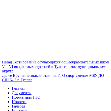
Навигация
Предыдущая
Назад
Тестирование обучающихся общеобразовательных школ
запись:
V – VI возрастных ступеней в Туапсинском муниципальном
по
округе
записям
Следующая
Далее
Вручение знаков отличия ГТО спортсменам МБУ ДО
запись:
СШ № 3 г. Туапсе
Главная
Документы
Нормативы ГТО
Новости
Галерея
Контакты