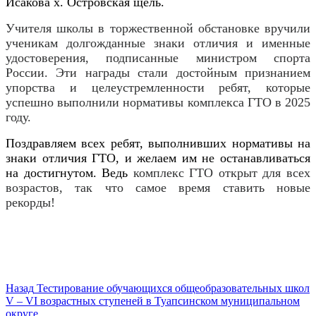
Исакова х. Островская щель.
Учителя школы в торжественной обстановке вручили
ученикам долгожданные знаки отличия и именные
удостоверения, подписанные министром спорта
России. Эти награды стали достойным признанием
упорства и целеустремленности ребят, которые
успешно выполнили нормативы комплекса ГТО в 2025
году.
Поздравляем всех ребят, выполнивших нормативы на
знаки отличия ГТО, и желаем им не останавливаться
на достигнутом. Ведь
комплекс ГТО открыт для всех
возрастов, так что самое время ставить новые
рекорды!
Навигация
Предыдущая
Назад
Тестирование обучающихся общеобразовательных школ
запись:
V – VI возрастных ступеней в Туапсинском муниципальном
по
округе