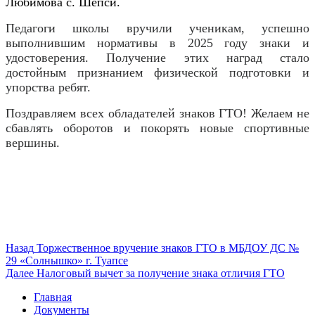
Любимова с. Шепси.
Педагоги школы вручили ученикам, успешно
выполнившим нормативы в 2025 году знаки и
удостоверения. Получение этих наград стало
достойным признанием физической подготовки и
упорства ребят.
Поздравляем всех обладателей знаков ГТО! Желаем не
сбавлять оборотов и покорять новые спортивные
вершины.
Навигация
Предыдущая
Назад
Торжественное вручение знаков ГТО в МБДОУ ДС №
запись:
29 «Солнышко» г. Туапсе
по
Следующая
Далее
Налоговый вычет за получение знака отличия ГТО
записям
запись:
Главная
Документы