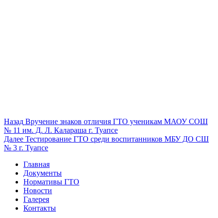
Навигация
Предыдущая
Назад
Вручение знаков отличия ГТО ученикам МАОУ СОШ
запись:
№ 11 им. Д. Л. Калараша г. Туапсе
по
Следующая
Далее
Тестирование ГТО среди воспитанников МБУ ДО СШ
записям
запись:
№ 3 г. Туапсе
Главная
Документы
Нормативы ГТО
Новости
Галерея
Контакты