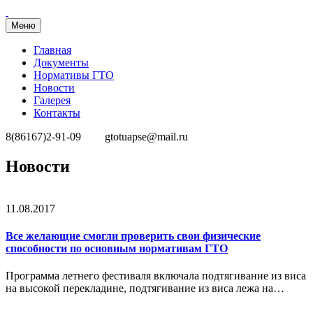
Меню
Главная
Документы
Нормативы ГТО
Новости
Галерея
Контакты
8(86167)2-91-09
gtotuapse@mail.ru
Перейти
Новости
к
содержимому
11.08.2017
Все желающие смогли проверить свои физические
способности по основным нормативам ГТО
Программа летнего фестиваля включала подтягивание из виса
на высокой перекладине, подтягивание из виса лежа на…