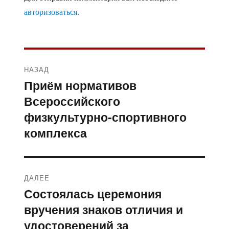
авторизоваться
.
Навигация
НАЗАД
по
Приём нормативов
Предыдущая
Всероссийского
запись:
записям
физкультурно-спортивного
комплекса
ДАЛЕЕ
Состоялась церемония
Следующая
вручения знаков отличия и
запись:
удостоверений за