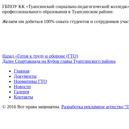
ГБПОУ КК «Туапсинский социально-педагогический колледж»
профессионального образования в Туапсинском районе.
Желаем им добиться 100% охвата студентов и сотрудников уч
Навигация
Предыдущая
Назад
«Готов к труду и обороне (ГТО)
запись:
Следующая
Далее
Спартакиада на Кубок главы Туапсинского района
по
запись:
Главная
записям
Документы
Нормативы ГТО
Новости
Галерея
Контакты
© 2016 Все права защищены.
Разработка рекламное агенство "