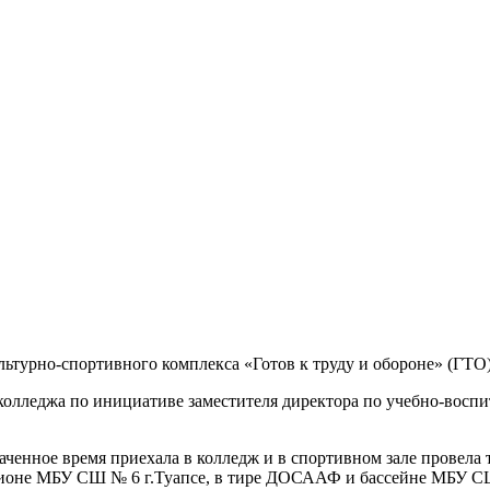
турно-спортивного комплекса «Готов к труду и обороне» (ГТО
колледжа по инициативе заместителя директора по учебно-восп
енное время приехала в колледж и в спортивном зале провела те
дионе МБУ СШ № 6 г.Туапсе, в тире ДОСААФ и бассейне МБУ СШ